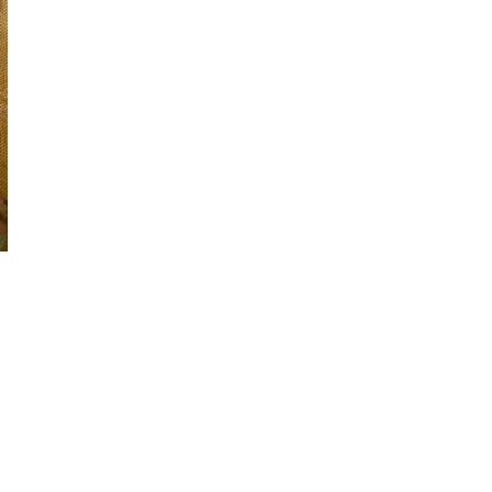
segou
offres d’emploi
tombouctou
artenaires et s
voice4thought
contact