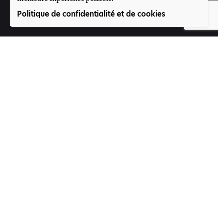
Suivez-nous
Politique de confidentialité et de cookies
Participez
Offres d'emploi
Contact
Voice4Thought Académie
Rue 395, Porte N°264
Magnambougou projet
Bamako, Mali
Formulaire de contact