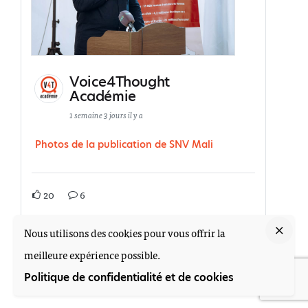
Voice4Thought
Académie
1 semaine 3 jours il y a
Photos de la publication de SNV Mali
20
6
Nous utilisons des cookies pour vous offrir la
Nous voir sur Facebook
Partager
meilleure expérience possible.
Politique de confidentialité et de cookies