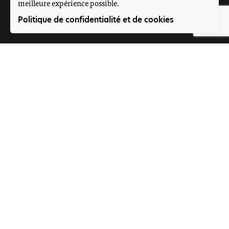
meilleure expérience possible.
Suivez-nous
Politique de confidentialité et de cookies
Participez
Offres d'emploi
Contact
Voice4Thought Académie
Rue 395, Porte N°264
Magnambougou projet
Bamako, Mali
Formulaire de contact