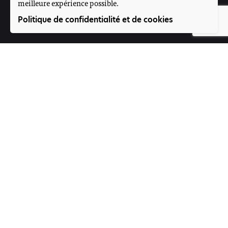
meilleure expérience possible.
Suivez-nous
Politique de confidentialité et de cookies
Participez
Offres d'emploi
Contact
Voice4Thought Académie
Rue 395, Porte N°264
Magnambougou projet
Bamako, Mali
Formulaire de contact