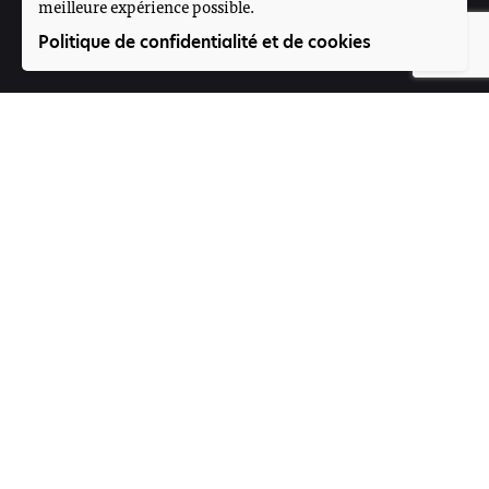
meilleure expérience possible.
Suivez-nous
Politique de confidentialité et de cookies
Participez
Offres d'emploi
Contact
Voice4Thought Académie
Rue 395, Porte N°264
Magnambougou projet
Bamako, Mali
Formulaire de contact