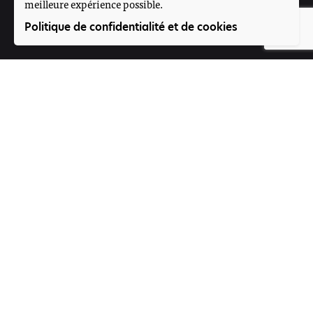
meilleure expérience possible.
Suivez-nous
Politique de confidentialité et de cookies
Participez
Offres d'emploi
Contact
Voice4Thought Académie
Rue 395, Porte N°264
Magnambougou projet
Bamako, Mali
Formulaire de contact