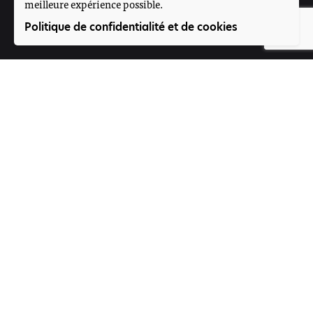
meilleure expérience possible.
Suivez-nous
Politique de confidentialité et de cookies
Participez
Offres d'emploi
Contact
Voice4Thought Académie
Rue 395, Porte N°264
Magnambougou projet
Bamako, Mali
Formulaire de contact