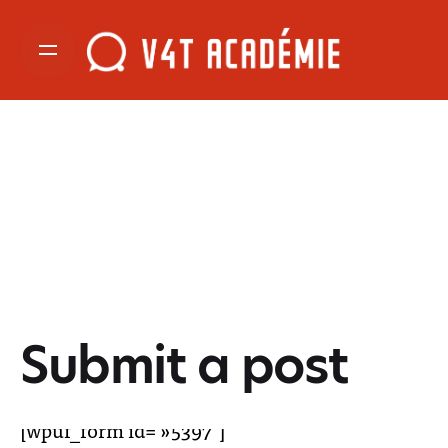
Submit a post
[wpuf_form id= »5397″]