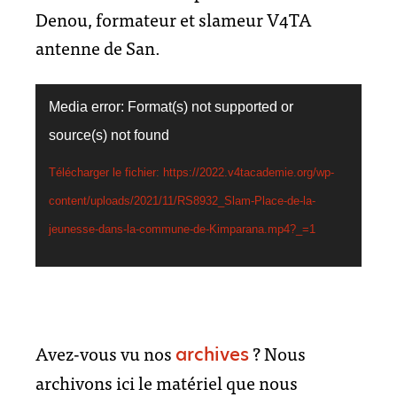
Denou, formateur et slameur V4TA
antenne de San.
Lecteur
Media error: Format(s) not supported or
vidéo
source(s) not found
Télécharger le fichier: https://2022.v4tacademie.org/wp-
content/uploads/2021/11/RS8932_Slam-Place-de-la-
jeunesse-dans-la-commune-de-Kimparana.mp4?_=1
Avez-vous vu nos
? Nous
archives
archivons ici le matériel que nous