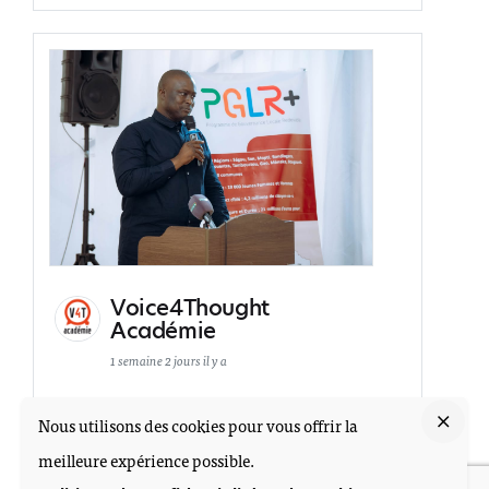
Voice4Thought
Académie
1 semaine 2 jours il y a
Photos de la publication de SNV Mali
Nous utilisons des cookies pour vous offrir la
meilleure expérience possible.
20
6