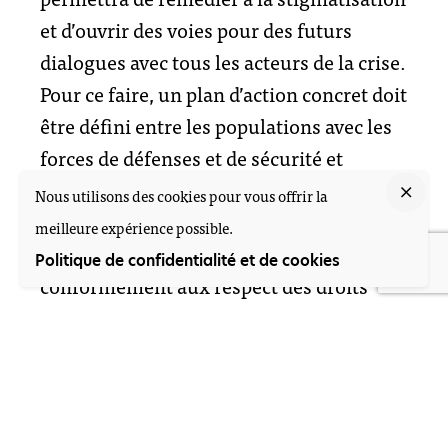
et d’ouvrir des voies pour des futurs
dialogues avec tous les acteurs de la crise.
Pour ce faire, un plan d’action concret doit
être défini entre les populations avec les
forces de défenses et de sécurité et
financé par l’État pour garantir que les
Nous utilisons des cookies pour vous offrir la
opérations de sécurité et de lutte
meilleure expérience possible.
antiterroriste soient menées
Politique de confidentialité et de cookies
conformément aux respect des droits
humains et la protection des civils et
leurs biens.
En conclusion, il s’agirait de ne pas
profiter de la lutte contre le terrorisme