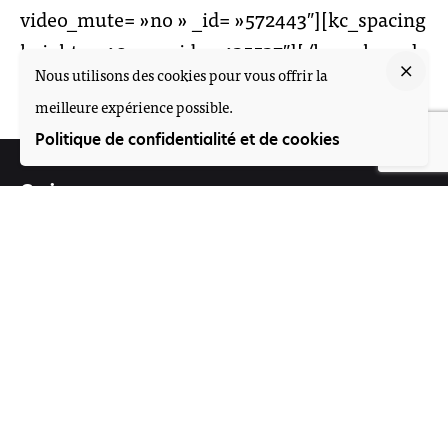
video_mute= »no » _id= »572443″][kc_spacing
height= »40px » _id= »435537″][/kc_column]
Nous utilisons des cookies pour vous offrir la
[/kc_row]
meilleure expérience possible.
Politique de confidentialité et de cookies
Suivez-nous
Participez
Offres d'emploi
Contact