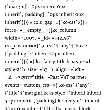
{`margin|`:`0px inherit 0px
inherit`,`padding|`:`0px inherit 0px
inherit`}}}} » cols_gap= »{`kc-css`:{}} »
force= »__empty__ »][kc_column
width= »100% » _id= »542156″
css_custom= »{`kc-css`:{`any`:{`box`:
{`padding|`:`inherit 20px inherit
inherit`}}}} »][kc_fancy_title h_style= »h-
style-2″ h_size= »h3″ h_align= »left »
_id= »725177″ title= »Past V4T partner
events » custom_css= »{`kc-css`:{`any`:
{`title`:{`margin|.kc-h-style`:`inherit inherit
30px inherit`,`padding|.kc-h-style`:`inherit
30px 0px inherit`}}}} »][kc_posts_block