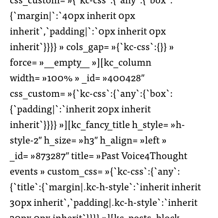
{`margin|`:`40px inherit 0px
inherit`,`padding|`:`0px inherit 0px
inherit`}}}} » cols_gap= »{`kc-css`:{}} »
force= »__empty__ »][kc_column
width= »100% » _id= »400428″
css_custom= »{`kc-css`:{`any`:{`box`:
{`padding|`:`inherit 20px inherit
inherit`}}}} »][kc_fancy_title h_style= »h-
style-2″ h_size= »h3″ h_align= »left »
_id= »873287″ title= »Past Voice4Thought
events » custom_css= »{`kc-css`:{`any`:
{`title`:{`margin|.kc-h-style`:`inherit inherit
30px inherit`,`padding|.kc-h-style`:`inherit
30px 0px inherit`}}}} »][kc_posts_block