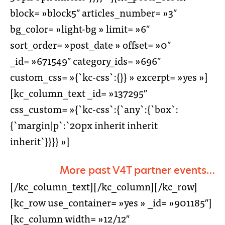
block= »block5″ articles_number= »3″
bg_color= »light-bg » limit= »6″
sort_order= »post_date » offset= »0″
_id= »671549″ category_ids= »696″
custom_css= »{`kc-css`:{}} » excerpt= »yes »]
[kc_column_text _id= »137295″
css_custom= »{`kc-css`:{`any`:{`box`:
{`margin|p`:`20px inherit inherit
inherit`}}}} »]
More past V4T partner events…
[/kc_column_text][/kc_column][/kc_row]
[kc_row use_container= »yes » _id= »901185″]
[kc_column width= »12/12″