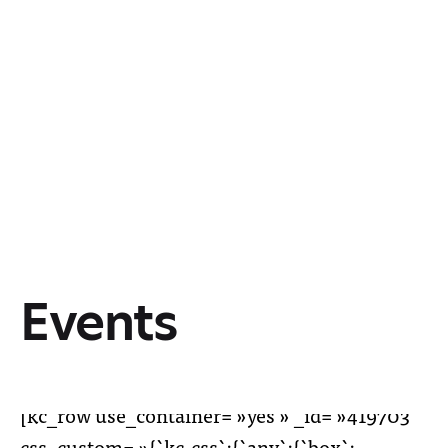
Events
[kc_row use_container= »yes » _id= »419703″
css_custom= »{`kc-css`:{`any`:{`box`: