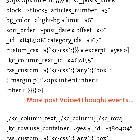
block= »block5″ articles_number= »3″
bg_color= »light-bg » limit= »6″
sort_order= »post_date » offset= »0″
_id= »848908″ category_ids= »167″
custom_css= »{`kc-css`:{}} » excerpt= »yes »]
[kc_column_text _id= »467895″
css_custom= »{`kc-css`:{`any`:{`box`:
{`margin|p`:`20px inherit inherit
inherit`}}}} »]
More past Voice4Thought events…
[/kc_column_text][/kc_column][/kc_row]
[kc_row use_container= »yes » _id= »380404″
css_custom= »{`kc-css`:{`any`:{`box`: