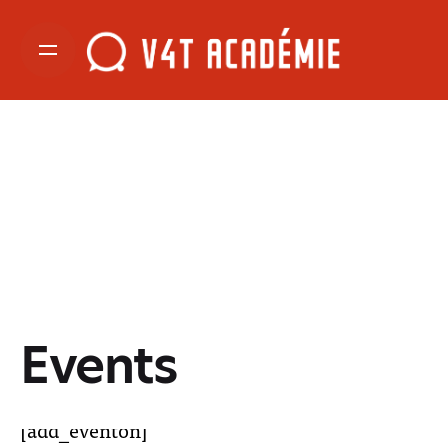
Events
[add_eventon]