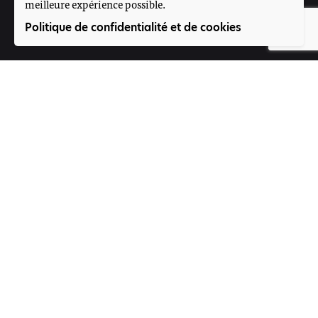
meilleure expérience possible.
Suivez-nous
Politique de confidentialité et de cookies
Participez
Offres d'emploi
Contact
Voice4Thought Académie
Rue 395, Porte N°264
Magnambougou projet
Bamako, Mali
Formulaire de contact