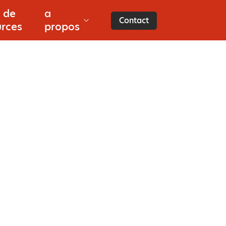
i
 de
a
Contact
urces
propos
aires
a
es