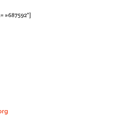
= »687592″]
)
org