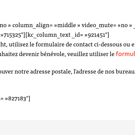
à propo
niono
 »no » column_align= »middle » video_mute= »no »
reporter
 »715325″][kc_column_text _id= »921451″]
, utilisez le formulaire de contact ci-dessous ou 
haitez devenir bénévole, veuillez utiliser le
formul
san
l’équipe
 trouver notre adresse postale, l'adresse de nos bu
= »827183″]
segou
offres d’