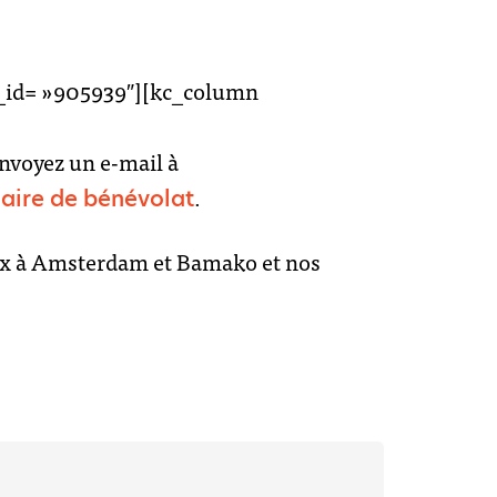
s
 _id= »905939″][kc_column
s
envoyez un e-mail à
.
aire de bénévolat
reaux à Amsterdam et Bamako et nos
emploi