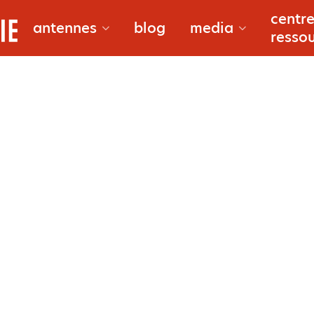
bougoun
centre
antennes
blog
media
resso
document
douentz
reportag
gao
macina