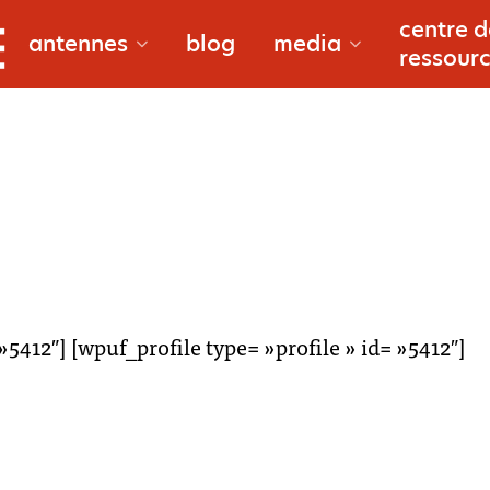
bougouni
centre d
documentaires
antennes
blog
media
ressour
douentza
reportages
gao
macina
à propos
niono
reporters
»5412″] [wpuf_profile type= »profile » id= »5412″]
san
l’équipe