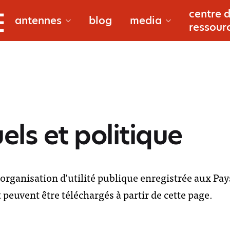
bougouni
centre 
documentaire
antennes
blog
media
ressour
douentza
reportages
gao
macina
ls et politique
à propos
niono
reporters
organisation d’utilité publique enregistrée aux Pay
peuvent être téléchargés à partir de cette page.
san
l’équipe