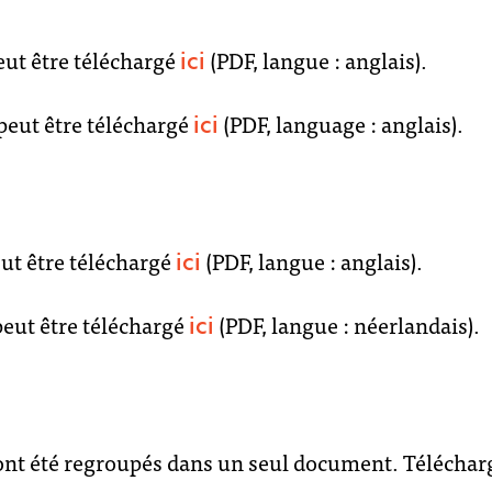
segou
offres d’emplo
eut être téléchargé
(PDF, langue : anglais).
ici
peut être téléchargé
(PDF, language : anglais).
tombouctou
ici
artenaires et 
voice4though
eut être téléchargé
(PDF, langue : anglais).
ici
contact
peut être téléchargé
(PDF, langue : néerlandais).
ici
8 ont été regroupés dans un seul document. Téléchar