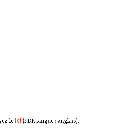
i
sponsors
t
gez-le
(PDF, langue : anglais).
ici